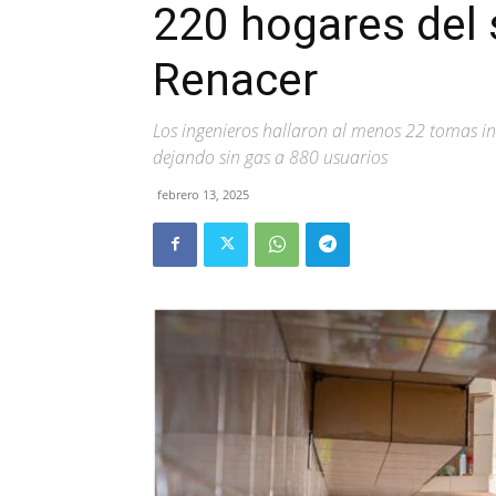
220 hogares del
Renacer
Los ingenieros hallaron al menos 22 tomas in
dejando sin gas a 880 usuarios
febrero 13, 2025