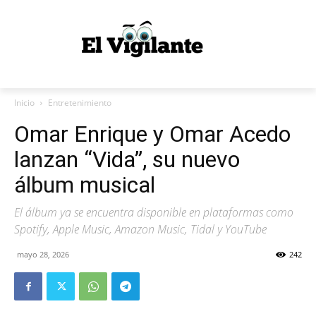
Inicio
Entretenimiento
Omar Enrique y Omar Acedo
lanzan “Vida”, su nuevo
álbum musical
El álbum ya se encuentra disponible en plataformas como
Spotify, Apple Music, Amazon Music, Tidal y YouTube
mayo 28, 2026
242