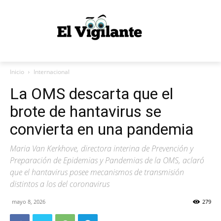
Inicio
Internacional
La OMS descarta que el
brote de hantavirus se
convierta en una pandemia
Maria Van Kerkhove, directora interina de Prevención y
Preparación de Epidemias y Pandemias de la OMS, aclaró
que el hantavirus posee mecanismos de transmisión
distintos a los del coronavirus
mayo 8, 2026
279