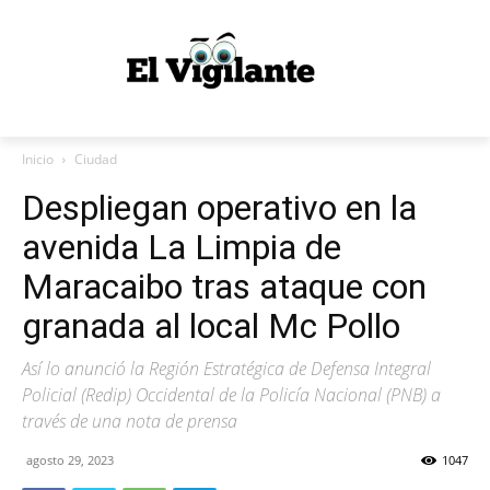
Inicio
Ciudad
Despliegan operativo en la
avenida La Limpia de
Maracaibo tras ataque con
granada al local Mc Pollo
Así lo anunció la Región Estratégica de Defensa Integral
Policial (Redip) Occidental de la Policía Nacional (PNB) a
través de una nota de prensa
agosto 29, 2023
1047