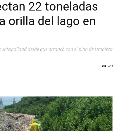
ectan 22 toneladas
 orilla del lago en
municipalidad desde que arrancó con el plan de Limpieza
o
783