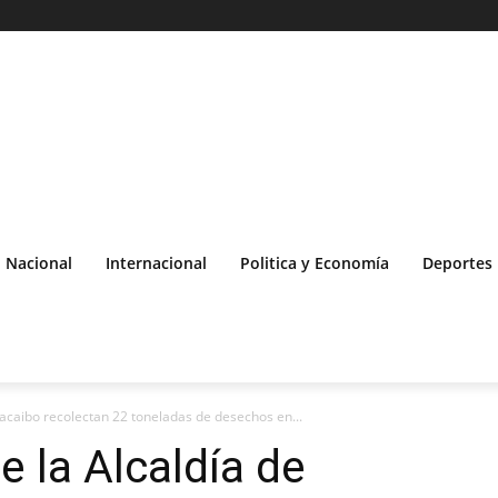
Nacional
Internacional
Politica y Economía
Deportes
acaibo recolectan 22 toneladas de desechos en...
e la Alcaldía de