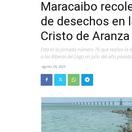
Maracaibo recol
de desechos en la
Cristo de Aranza
Esta es la jornada número 76 que realiza la 
a las Riberas del Lago en julio del año pasad
agosto 24, 2023