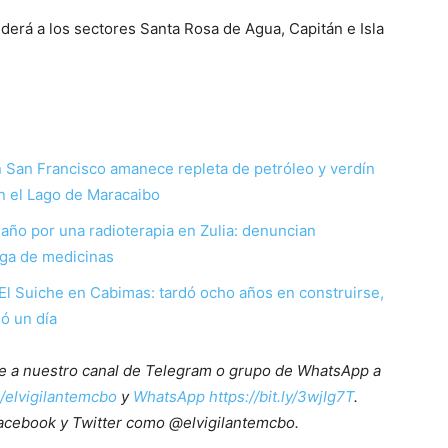
nderá a los sectores Santa Rosa de Agua, Capitán e Isla
 San Francisco amanece repleta de petróleo y verdín
n el Lago de Maracaibo
año por una radioterapia en Zulia: denuncian
ega de medicinas
 El Suiche en Cabimas: tardó ocho años en construirse,
nó un día
ete a nuestro canal de Telegram o grupo de WhatsApp a
e/elvigilantemcbo
y
WhatsApp https://bit.ly/3wjIg7T
.
acebook y Twitter como @elvigilantemcbo.