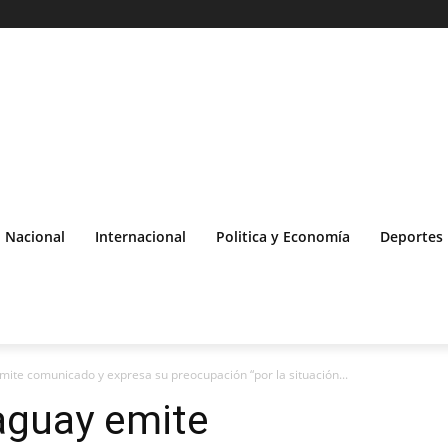
Nacional
Internacional
Politica y Economía
Deportes
ite comunicado y expresa su preocupación “por la situación...
aguay emite