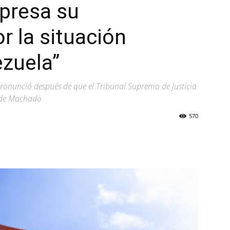
presa su
r la situación
ezuela”
ronunció después de que el Tribunal Supremo de Justicia
ón de Machado
570