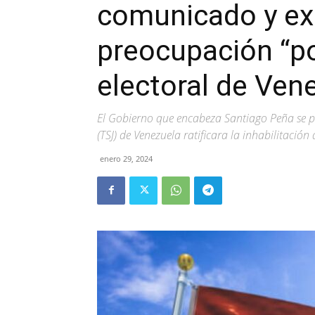
comunicado y ex
preocupación “po
electoral de Ven
El Gobierno que encabeza Santiago Peña se p
(TSJ) de Venezuela ratificara la inhabilitaci
enero 29, 2024