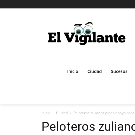
Inicio
Ciudad
Sucesos
Inicio
Ciudad
Peloteros zulianos piden apoyo para 
Peloteros zulian