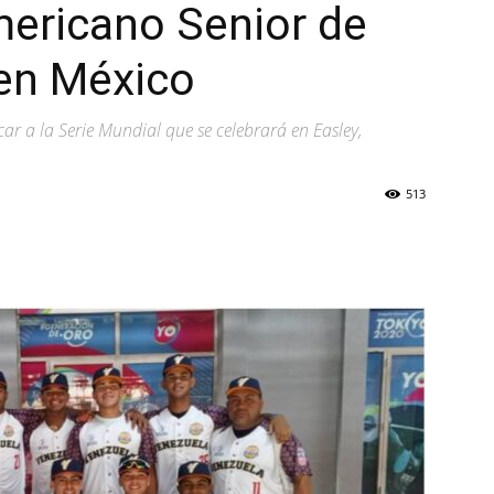
americano Senior de
en México
car a la Serie Mundial que se celebrará en Easley,
513