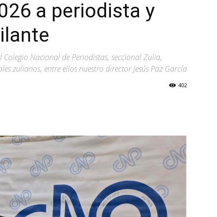
026 a periodista y
ilante
l Colegio Nacional de Periodistas, seccional Zulia,
es zulianos, entre ellos nuestro director Jesús Paz García
402