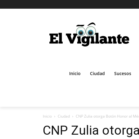
Inicio
Ciudad
Sucesos
Inicio
Ciudad
CNP Zulia otorga Botón Honor al Méri
CNP Zulia otorga