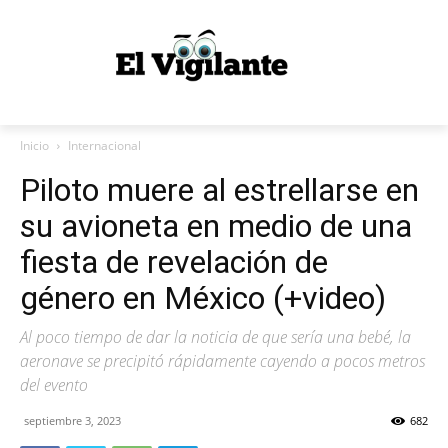
Inicio
Internacional
Piloto muere al estrellarse en
su avioneta en medio de una
fiesta de revelación de
género en México (+video)
Al poco tiempo de dar la noticia de que sería una bebé, la
aeronave se precipitó rápidamente cayendo a pocos metros
del evento
septiembre 3, 2023
682