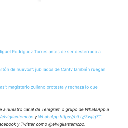
Miguel Rodríguez Torres antes de ser desterrado a
rtón de huevos”: jubilados de Cantv también ruegan
s”: magisterio zuliano protesta y rechaza lo que
ete a nuestro canal de Telegram o grupo de WhatsApp a
e/elvigilantemcbo
y
WhatsApp https://bit.ly/3wjIg7T
.
acebook y Twitter como @elvigilantemcbo.