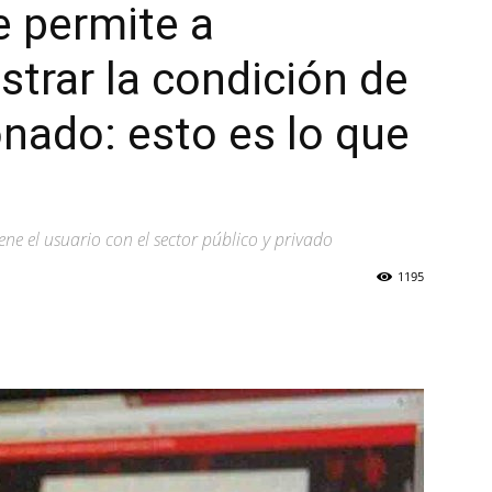
e permite a
strar la condición de
onado: esto es lo que
ene el usuario con el sector público y privado
1195