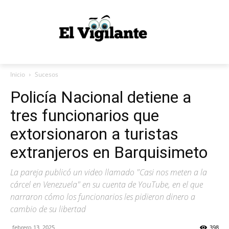
Inicio
Sucesos
Policía Nacional detiene a
tres funcionarios que
extorsionaron a turistas
extranjeros en Barquisimeto
La pareja publicó un video llamado "Casi nos meten a la
cárcel en Venezuela" en su cuenta de YouTube, en el que
narraron cómo los funcionarios les pidieron dinero a
cambio de su libertad
febrero 13, 2025
398