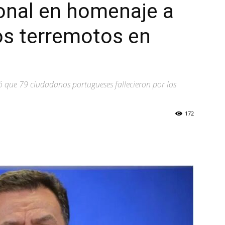
onal en homenaje a
los terremotos en
mó que 79 ciudadanos portugueses fallecieron por los
172