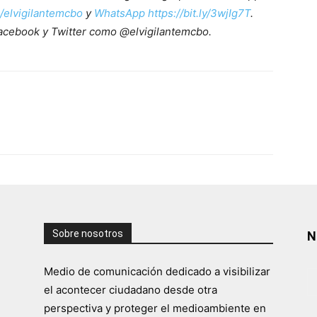
e/elvigilantemcbo
y
WhatsApp https://bit.ly/3wjIg7T
.
acebook y Twitter como @elvigilantemcbo.
Sobre nosotros
N
Medio de comunicación dedicado a visibilizar
el acontecer ciudadano desde otra
perspectiva y proteger el medioambiente en