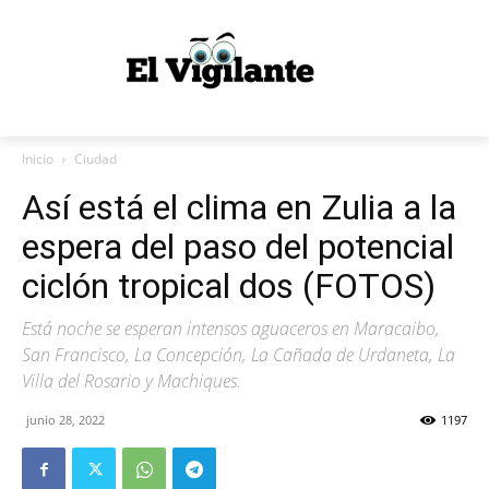
Inicio
Ciudad
Así está el clima en Zulia a la
espera del paso del potencial
ciclón tropical dos (FOTOS)
Está noche se esperan intensos aguaceros en Maracaibo,
San Francisco, La Concepción, La Cañada de Urdaneta, La
Villa del Rosario y Machiques.
junio 28, 2022
1197