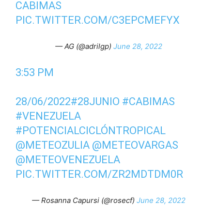
CABIMAS
PIC.TWITTER.COM/C3EPCMEFYX
— AG (@adrilgp)
June 28, 2022
3:53 PM
28/06/2022
#28JUNIO
#CABIMAS
#VENEZUELA
#POTENCIALCICLÓNTROPICAL
@METEOZULIA
@METEOVARGAS
@METEOVENEZUELA
PIC.TWITTER.COM/ZR2MDTDM0R
— Rosanna Capursi (@rosecf)
June 28, 2022