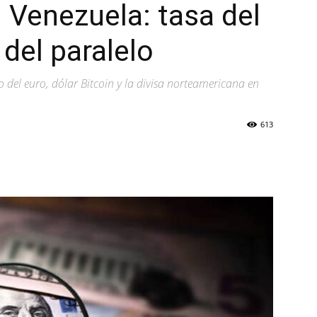
Venezuela: tasa del
del paralelo
o del euro, dólar Bitcoin y la divisa norteamericana en
613