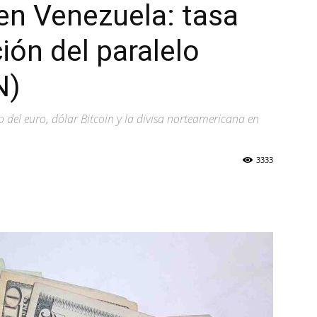
en Venezuela: tasa
ión del paralelo
N)
o del euro, dólar Bitcoin y la divisa norteamericana en
3333