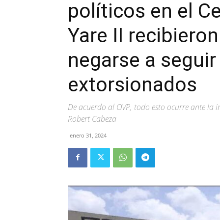
políticos en el C
Yare II recibiero
negarse a seguir
extorsionados
De acuerdo al OVP, todo esto ocurre ante la i
Robert Cabeza
enero 31, 2024