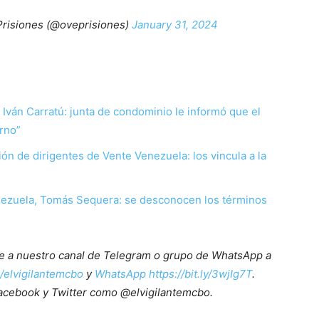
Prisiones (@oveprisiones)
January 31, 2024
resar:
o Iván Carratú: junta de condominio le informó que el
rno”
ón de dirigentes de Vente Venezuela: los vincula a la
enezuela, Tomás Sequera: se desconocen los términos
ete a nuestro canal de Telegram o grupo de WhatsApp a
e/elvigilantemcbo
y
WhatsApp https://bit.ly/3wjIg7T
.
acebook y Twitter como @elvigilantemcbo.