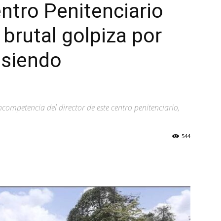
entro Penitenciario
n brutal golpiza por
 siendo
ncompetencia del director de este centro penitenciario,
544