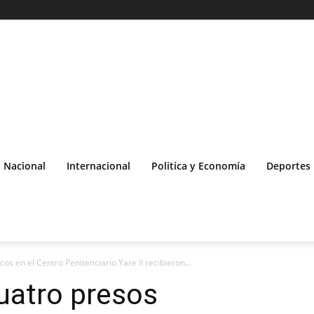
Nacional
Internacional
Politica y Economía
Deportes
os en el Centro Penitenciario Yare II recibieron...
uatro presos