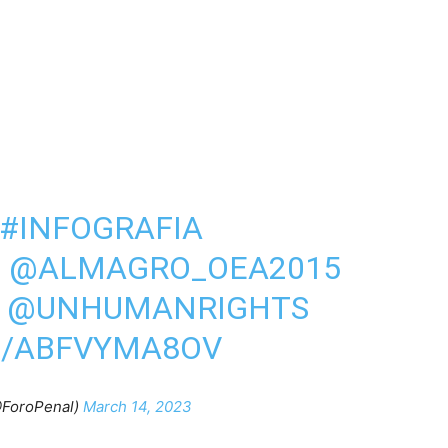
#INFOGRAFIA
Z
@ALMAGRO_OEA2015
@UNHUMANRIGHTS
M/ABFVYMA8OV
@ForoPenal)
March 14, 2023