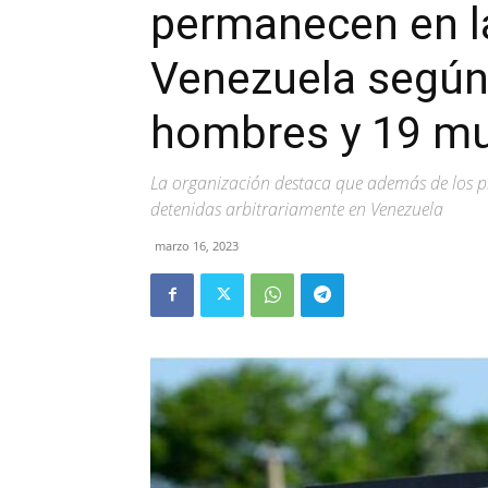
permanecen en l
Venezuela según
hombres y 19 mu
La organización destaca que además de los p
detenidas arbitrariamente en Venezuela
marzo 16, 2023