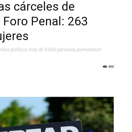
as cárceles de
 Foro Penal: 263
jeres
resos políticos más de 9.000 personas permanecen
888