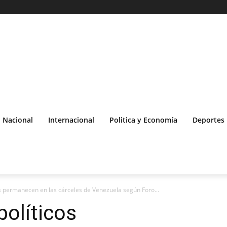
Nacional
Internacional
Politica y Economía
Deportes
os permanecen en las cárceles de Venezuela según Foro...
políticos