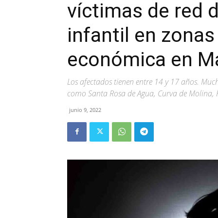
víctimas de red 
infantil en zonas
económica en M
Los afectados tienen entre 14 y 17 años. Much
como Santa Rosa de Agua, Curva de Molina, K
junio 9, 2022