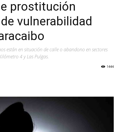
de prostitución
 de vulnerabilidad
aracaibo
os están en situación de calle o abandono en sectores
ilómetro 4 y Las Pulgas.
1444