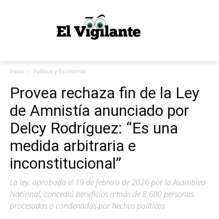
Inicio
Politica y Economía
Provea rechaza fin de la Ley
de Amnistía anunciado por
Delcy Rodríguez: “Es una
medida arbitraria e
inconstitucional”
La ley, aprobada el 19 de febrero de 2026 por la Asamblea
Nacional, concedió beneficios a más de 8.600 personas
procesadas o condenadas por hechos políticos