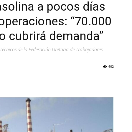
solina a pocos días
operaciones: “70.000
 no cubrirá demanda”
y Técnicos de la Federación Unitaria de Trabajadores
692