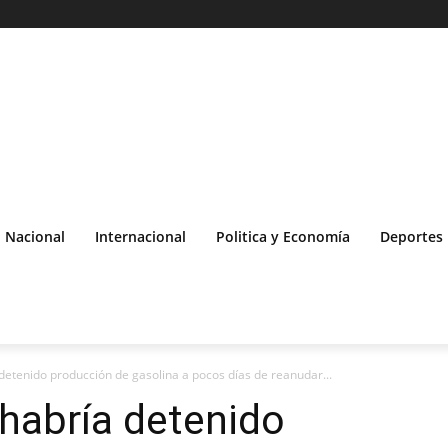
Nacional
Internacional
Politica y Economía
Deportes
detenido producción de gasolina a pocos días de reanudar...
habría detenido