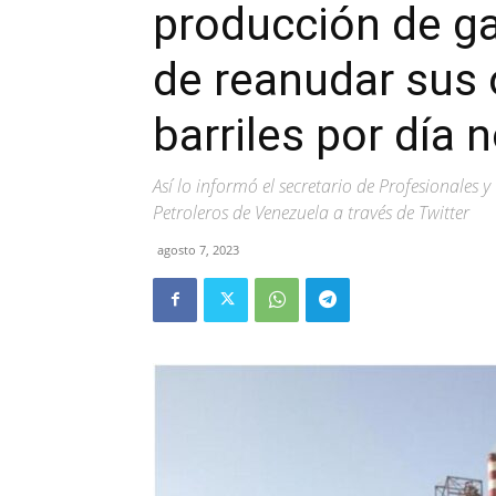
producción de ga
de reanudar sus 
barriles por día
Así lo informó el secretario de Profesionales 
Petroleros de Venezuela a través de Twitter
agosto 7, 2023