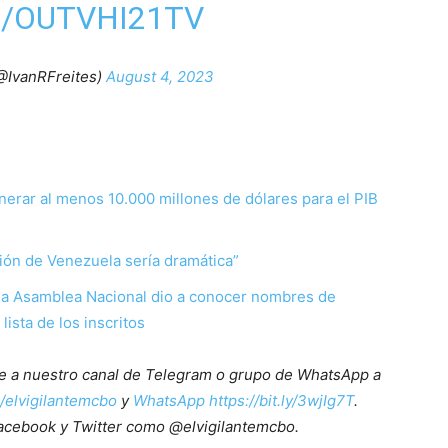
M/OUTVHI21TV
@IvanRFreites)
August 4, 2023
enerar al menos 10.000 millones de dólares para el PIB
ción de Venezuela sería dramática”
 la Asamblea Nacional dio a conocer nombres de
lista de los inscritos
ete a nuestro canal de Telegram o grupo de WhatsApp a
e/elvigilantemcbo
y
WhatsApp https://bit.ly/3wjIg7T
.
acebook y Twitter como @elvigilantemcbo.