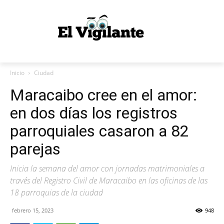
Inicio
Ciudad
Maracaibo cree en el amor:
en dos días los registros
parroquiales casaron a 82
parejas
Inicia la semana del amor con jornadas matrimoniales a
través del Registro Civil de Maracaibo en las oficinas de las
18 parroquias de la ciudad
febrero 15, 2023
948