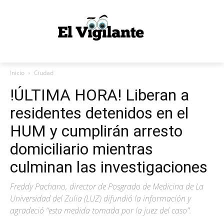
Inicio
Ciudad
!ÚLTIMA HORA! Liberan a
residentes detenidos en el
HUM y cumplirán arresto
domiciliario mientras
culminan las investigaciones
Freddy Pachano, director de Posgrado de Medicina de La
Universidad del Zulia (LUZ) difundió la información y
agradeció “esta medida tomada por la juez del caso”.