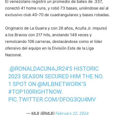
El venezolano registró un promedio de bateo de .337,
conectó 41 home runs, y robó 73 bases, uniéndose así al
exclusivo club 40-70 de cuadrangulares y bases robadas.
Originario de La Guaira y con 26 años, Acuña Jr. impulsó
a los Bravos con 217 hits, anotando 149 veces y
remolcando 106 carreras, destacándose como el líder
ofensivo del equipo en la División Este de la Liga
Nacional.
.
@RONALDACUNAJR24
'S HISTORIC
2023 SEASON SECURED HIM THE NO.
1 SPOT ON
@MLBNETWORK
’S
#TOP100RIGHTNOW
.
PIC.TWITTER.COM/DFOG3QU4MV
— MLB (@MLB)
February 22, 2024