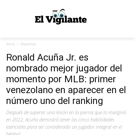
Inicio
Deportes
Ronald Acuña Jr. es
nombrado mejor jugador del
momento por MLB: primer
venezolano en aparecer en el
número uno del ranking
Después de superar una lesión en la pierna que lo marginó
en 2022, Acuña demostró tener las cinco habilidades
esenciales para ser considerado un jugador integral en el
béisbol