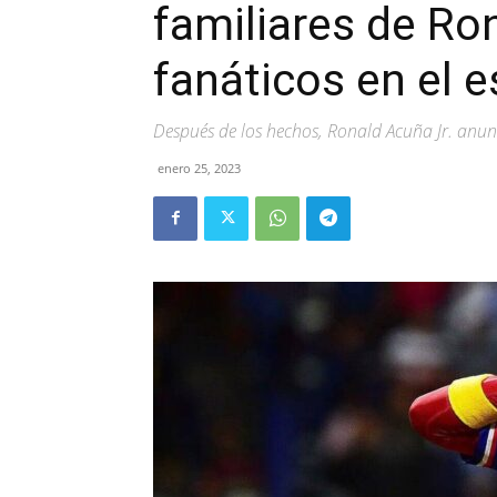
familiares de Ro
fanáticos en el e
Después de los hechos, Ronald Acuña Jr. anunc
enero 25, 2023