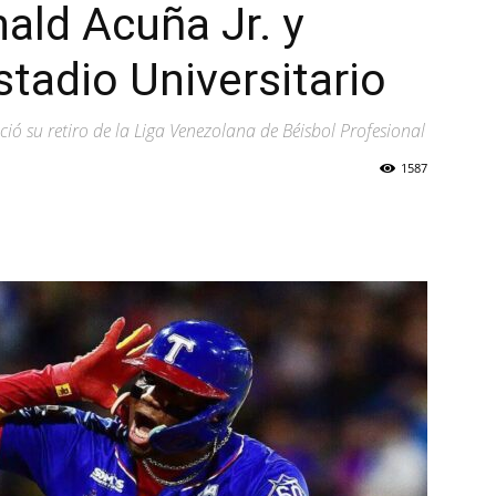
nald Acuña Jr. y
stadio Universitario
ió su retiro de la Liga Venezolana de Béisbol Profesional
1587