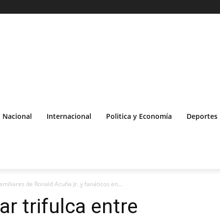
Nacional
Internacional
Politica y Economía
Deportes
amiliares de Ronald Acuña Jr. y fanáticos en...
r trifulca entre