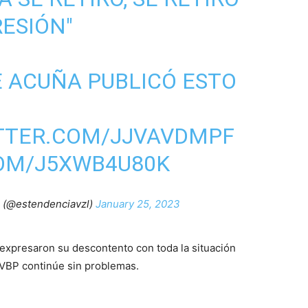
ESIÓN"
E ACUÑA PUBLICÓ ESTO
ITTER.COM/JJVAVDMPF
COM/J5XWB4U80K
 (@estendenciavzl)
January 25, 2023
 expresaron su descontento con toda la situación
 LVBP continúe sin problemas.