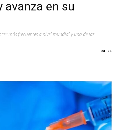
y avanza en su
a
áncer más frecuentes a nivel mundial y una de las
366