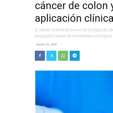
cáncer de colon 
aplicación clínic
El cáncer colorrectal es uno de los tipos de c
principales causas de mortalidad oncológica
febrero 25, 2026