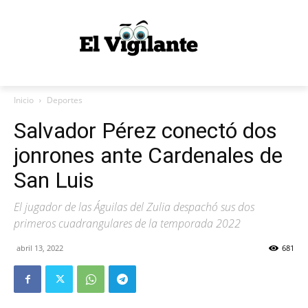
Inicio
Deportes
Salvador Pérez conectó dos
jonrones ante Cardenales de
San Luis
El jugador de las Águilas del Zulia despachó sus dos
primeros cuadrangulares de la temporada 2022
abril 13, 2022
681