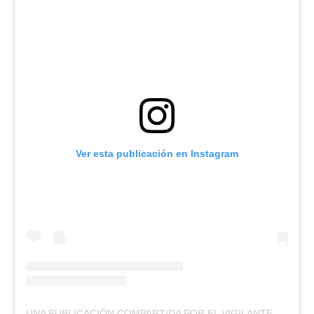
Ver esta publicación en Instagram
UNA PUBLICACIÓN COMPARTIDA POR EL VIGILANTE
(@EL