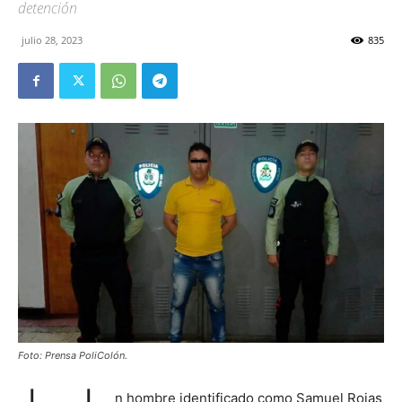
detención
julio 28, 2023
835
Foto: Prensa PoliColón.
n hombre identificado como Samuel Rojas