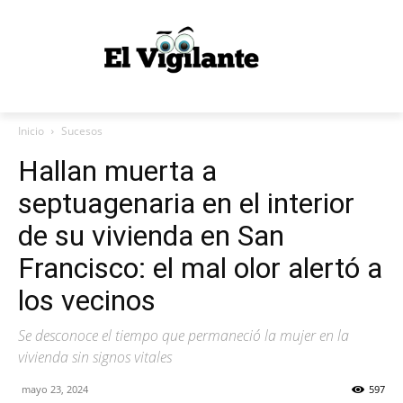
Inicio
Sucesos
Hallan muerta a
septuagenaria en el interior
de su vivienda en San
Francisco: el mal olor alertó a
los vecinos
Se desconoce el tiempo que permaneció la mujer en la
vivienda sin signos vitales
mayo 23, 2024
597