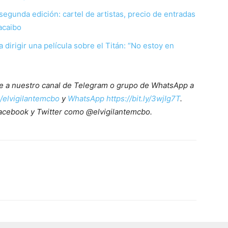
segunda edición: cartel de artistas, precio de entradas
acaibo
irigir una película sobre el Titán: “No estoy en
ete a nuestro canal de Telegram o grupo de WhatsApp a
e/elvigilantemcbo
y
WhatsApp https://bit.ly/3wjIg7T
.
acebook y Twitter como @elvigilantemcbo.