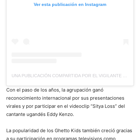
Ver esta publicación en Instagram
UNA PUBLICACIÓN COMPARTIDA POR EL VIGILANTE
(@EL
Con el paso de los años, la agrupación ganó
reconocimiento internacional por sus presentaciones
virales y por participar en el videoclip “Sitya Loss” del
cantante ugandés Eddy Kenzo.
La popularidad de los Ghetto Kids también creció gracias
a su participación en programas televisivos como