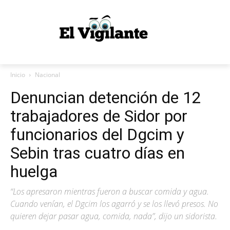
Inicio
Nacional
Denuncian detención de 12
trabajadores de Sidor por
funcionarios del Dgcim y
Sebin tras cuatro días en
huelga
“Los apresaron mientras fueron a buscar comida y agua.
Cuando venían, el Dgcim los agarró y se los llevó presos. No
quieren dejar pasar agua, comida, nada”, dijo un sidorista.