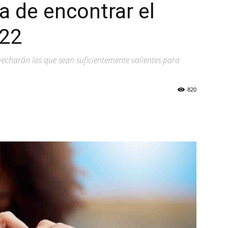
a de encontrar el
022
vecharán los que sean suficientemente valientes para
820