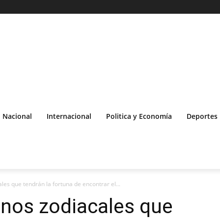
Nacional
Internacional
Politica y Economía
Deportes
les que tendrán la fortuna de encontrar el...
gnos zodiacales que