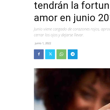
tendrán la fortun
amor en junio 2
Junio viene cargado de corazones rojos, apro
cerrar los ojos y dejarse llevar.
junio 1, 2022