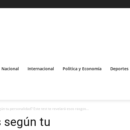
Nacional
Internacional
Politica y Economía
Deportes
n tu personalidad? Este test te revelará esos rasgos...
 según tu