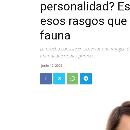
personalidad? Est
esos rasgos que t
fauna
La prueba consiste en observar una imagen du
animal que resaltó primero.
junio 19, 2022