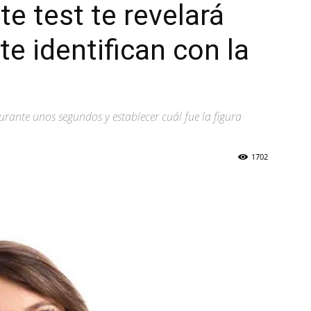
e test te revelará
e identifican con la
rante unos segundos y establecer cuál fue la figura
1702