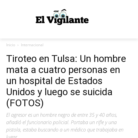
Inicio
Internacional
Tiroteo en Tulsa: Un hombre
mata a cuatro personas en
un hospital de Estados
Unidos y luego se suicida
(FOTOS)
El agresor es un hombre negro de entre 35 y 40 años,
añadió el funcionario policial. Portaba un rifle y una
pistola, estaba buscando a un médico que trabajaba en
lugar.