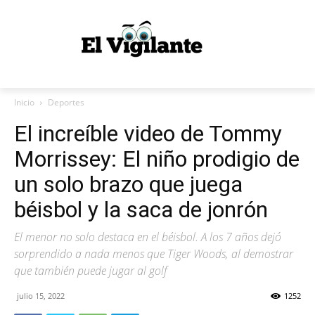
Inicio
Deportes
El increíble video de Tommy
Morrissey: El niño prodigio de
un solo brazo que juega
béisbol y la saca de jonrón
El menor no solo destaca en el béisbol. A los 7 años dejó
sorprendido a nada menos que Tiger Woods, al demostrar
que también puede jugar al golf
julio 15, 2022
1252