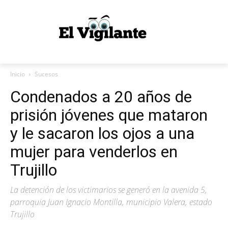
Inicio
Sucesos
Condenados a 20 años de
prisión jóvenes que mataron
y le sacaron los ojos a una
mujer para venderlos en
Trujillo
La detención de los victimarios se generó en la avenida 5,
parroquia Juan Ignacio Montilla, municipio Valera, estado
Trujillo