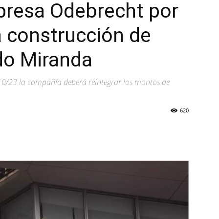
presa Odebrecht por
a construcción de
do Miranda
10/23 la compañía deberá reintegrar los montos de
620