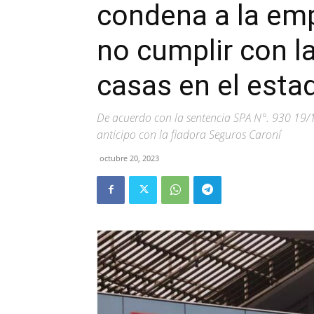
condena a la em
no cumplir con l
casas en el esta
De acuerdo con la sentencia SPA N°. 930 19/
anticipo con la fiadora Seguros Caroní
octubre 20, 2023