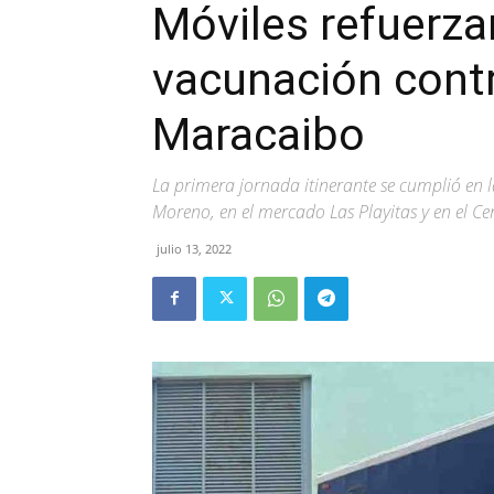
Móviles refuerza
vacunación contr
Maracaibo
La primera jornada itinerante se cumplió en 
Moreno, en el mercado Las Playitas y en el C
julio 13, 2022