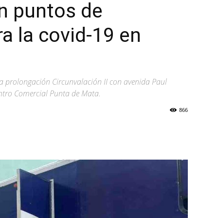
n puntos de
a la covid-19 en
la prolongación Circunvalación II con avenida Paul
entro Comercial Punta de Mata.
866