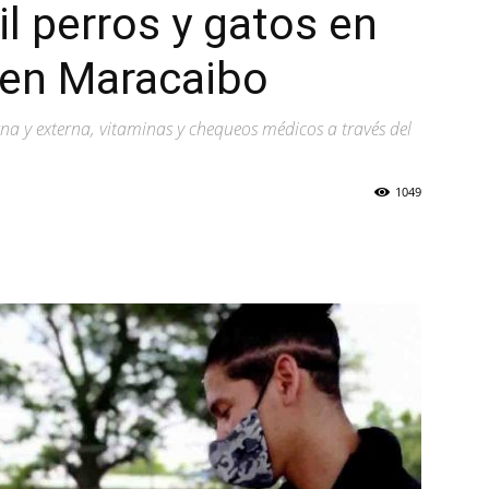
l perros y gatos en
 en Maracaibo
na y externa, vitaminas y chequeos médicos a través del
1049