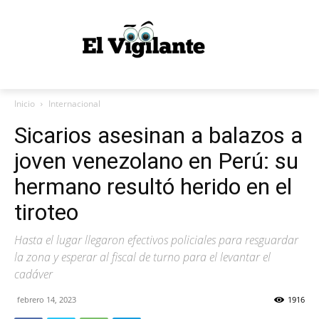
Inicio
Internacional
Sicarios asesinan a balazos a
joven venezolano en Perú: su
hermano resultó herido en el
tiroteo
Hasta el lugar llegaron efectivos policiales para resguardar
la zona y esperar al fiscal de turno para el levantar el
cadáver
febrero 14, 2023
1916