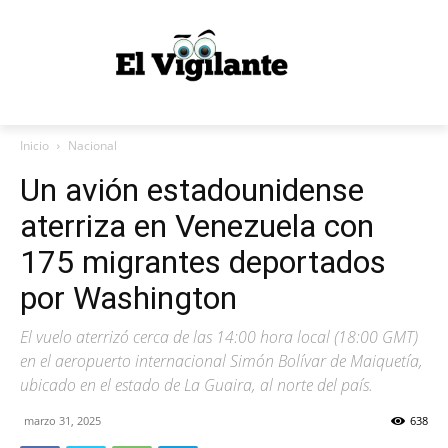
Inicio
Nacional
Un avión estadounidense
aterriza en Venezuela con
175 migrantes deportados
por Washington
El vuelo aterrizó cerca de las 14:00 hora local (18:00 GMT)
en el aeropuerto internacional Simón Bolívar de Maiquetía,
ubicado en el estado de La Guaira, al norte del país.
marzo 31, 2025
638