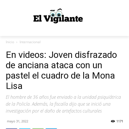
Inicio
Internacional
En videos: Joven disfrazado
de anciana ataca con un
pastel el cuadro de la Mona
Lisa
El hombre de 36 años fue enviado a la unidad psiquiátrica
de la Policía. Además, la fiscalía dijo que se inició una
investigación por el daño de artefactos culturales
mayo 31, 2022
1171