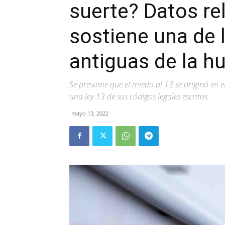
suerte? Datos rel
sostiene una de 
antiguas de la 
Se presume que el miedo al 13 se originó en 
una ley 13 de sus códigos legales escritos.
mayo 13, 2022