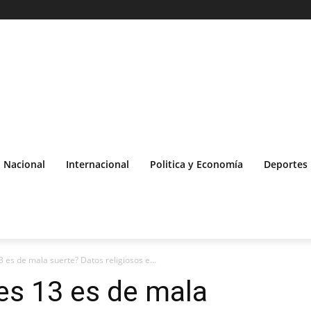
Nacional
Internacional
Politica y Economía
Deportes
3 es de mala suerte? Datos religiosos e...
nes 13 es de mala