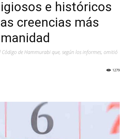
igiosos e históricos
las creencias más
humanidad
el Código de Hammurabi que, según los informes, omitió
1279