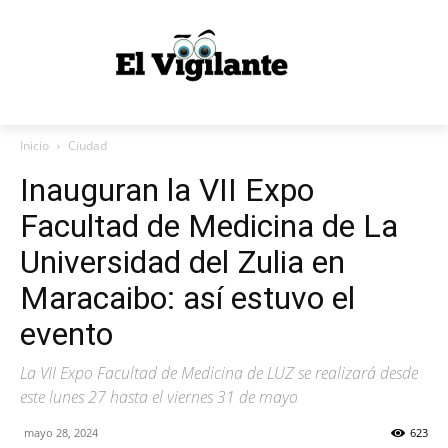
Inicio
Ciudad
Inauguran la VII Expo
Facultad de Medicina de La
Universidad del Zulia en
Maracaibo: así estuvo el
evento
La VII Expo Facultad de Medicina de LUZ se realizará desde
este lunes 27 hasta el viernes 31 de mayo
mayo 28, 2024
623