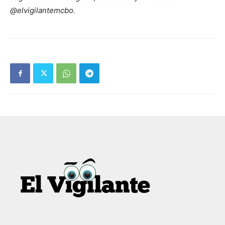
@elvigilantemcbo.