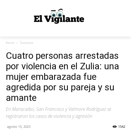
Inicio
Sucesos
Cuatro personas arrestadas
por violencia en el Zulia: una
mujer embarazada fue
agredida por su pareja y su
amante
En Maracaibo, San Francisco y Valmore Rodríguez se
registraron los casos de violencia y agresión
agosto 15, 2023
1542