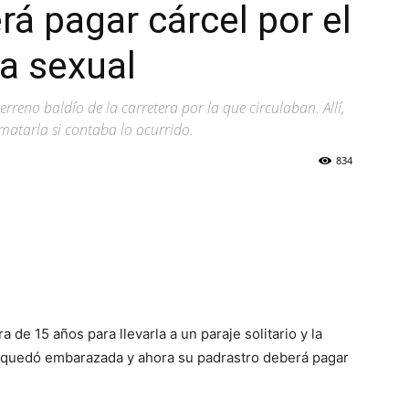
á pagar cárcel por el
ia sexual
rreno baldío de la carretera por la que circulaban. Allí,
matarla si contaba lo ocurrido.
834
 de 15 años para llevarla a un paraje solitario y la
en quedó embarazada y ahora su padrastro deberá pagar