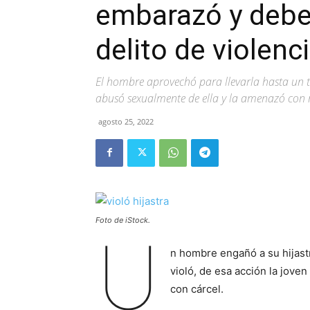
embarazó y deber
delito de violenc
El hombre aprovechó para llevarla hasta un te
abusó sexualmente de ella y la amenazó con 
agosto 25, 2022
Foto de iStock.
U
n hombre engañó a su hijastra
violó, de esa acción la jov
con cárcel.