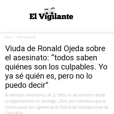
Inicio
Internacional
Viuda de Ronald Ojeda sobre
el asesinato: “todos saben
quiénes son los culpables. Yo
ya sé quién es, pero no lo
puedo decir”
Al exmilitar venezolano, de 32 años, lo secuestraron desde
su departamento en Santiago, Chile, por individuos que se
hacían pasar por agentes de la Policía de Investigaciones de
Chile (PDI)