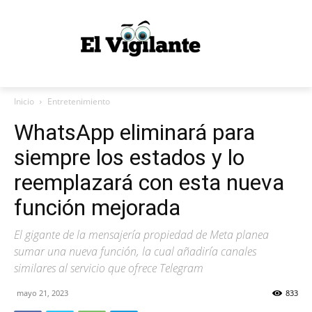
Inicio
Entretenimiento
WhatsApp eliminará para
siempre los estados y lo
reemplazará con esta nueva
función mejorada
El gigante de la mensajería propiedad de Meta planea
sumar una nueva función, la cual añadiría canales
similares al servicio que ofrece Telegram
mayo 21, 2023
833