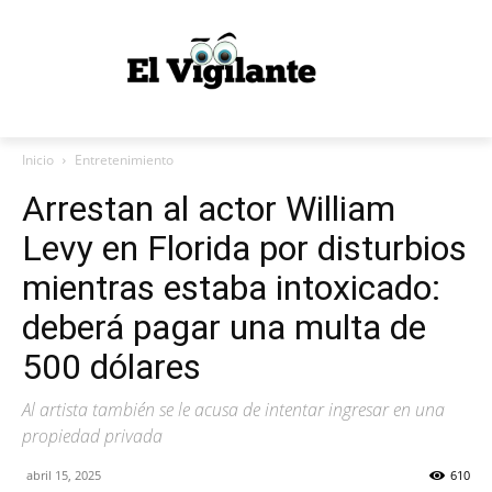
Inicio
Entretenimiento
Arrestan al actor William
Levy en Florida por disturbios
mientras estaba intoxicado:
deberá pagar una multa de
500 dólares
Al artista también se le acusa de intentar ingresar en una
propiedad privada
abril 15, 2025
610